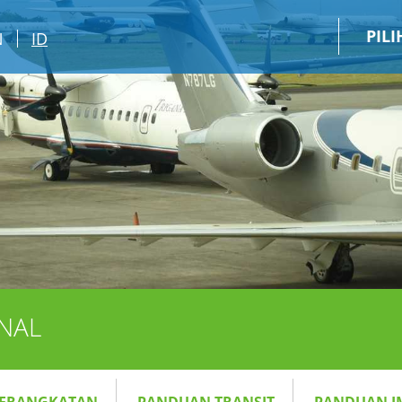
PIL
N
ID
NAL