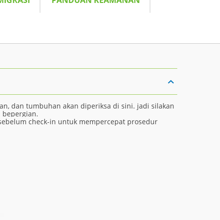
MIGRASI
PANDUAN KEAMANAN
n, dan tumbuhan akan diperiksa di sini. jadi silakan
 bepergian.
n sebelum check-in untuk mempercepat prosedur