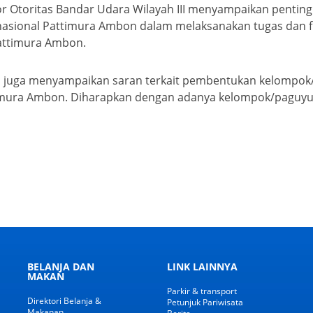
r Otoritas Bandar Udara Wilayah III menyampaikan penting
nasional Pattimura Ambon dalam melaksanakan tugas dan 
attimura Ambon.
III juga menyampaikan saran terkait pembentukan kelompo
timura Ambon. Diharapkan dengan adanya kelompok/paguyu
BELANJA DAN
LINK LAINNYA
MAKAN
Parkir & transport
Direktori Belanja &
Petunjuk Pariwisata
Makanan