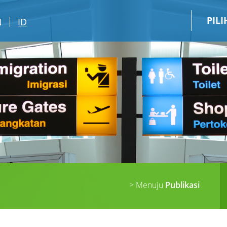
PIL
N
ID
> Menuju
Publikasi